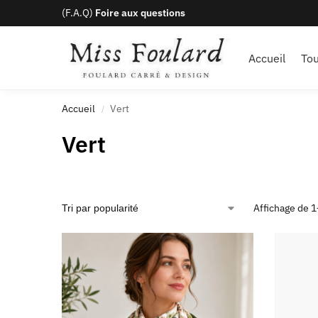
(F.A.Q)
Foire aux questions
Ajouté récemment
Accueil
Tou
Accueil
Vert
/
Vert
Affichage de 1