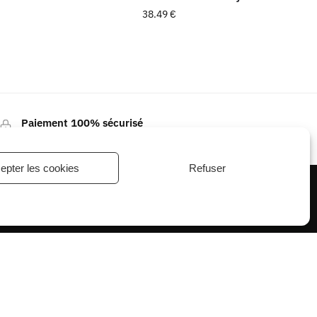
38.49
€
Paiement 100% sécurisé
Système de protection et de cryptage SSL
epter les cookies
Refuser
Besoin d'aide ?
newsletter
Enveloppez votre cou de magie et profitez de 10 %
de réduction sur votre première commande ! Laissez
un foulard carré s’installer dans votre style dès
aujourd’hui.