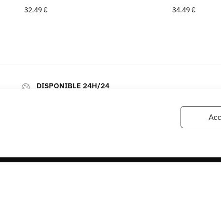
32.49
€
34.49
€
DISPONIBLE 24H/24
Pour vos questions : contact@miss-foulard.com
Acc
INFORMATIONS
À propos
Politique de Retour
Conditions Générales
Politique de confidentialité