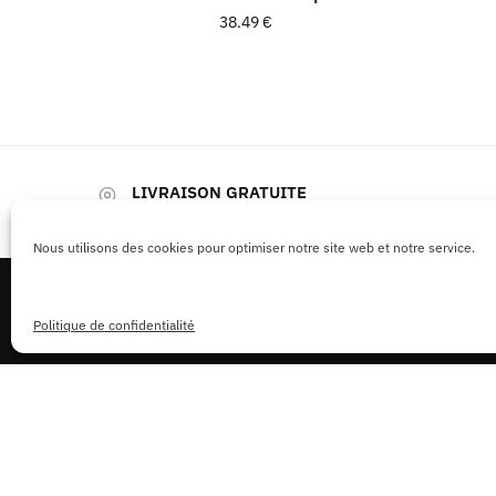
38.49
€
LIVRAISON GRATUITE
Pour les commandes de plus de 59€
Nous utilisons des cookies pour optimiser notre site web et notre service.
Politique de confidentialité
LIENS UTILES
F.A.Q
Le Blog
La Boutique
Contactez Nous