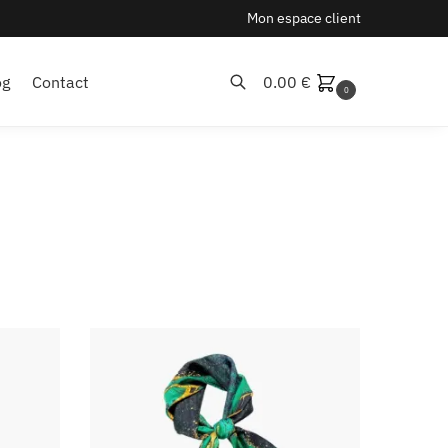
Mon espace client
og
Contact
0.00
€
0
Recherche