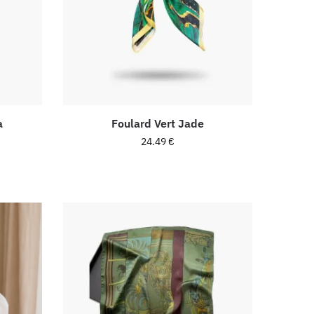
a
Foulard Vert Jade
24.49
€