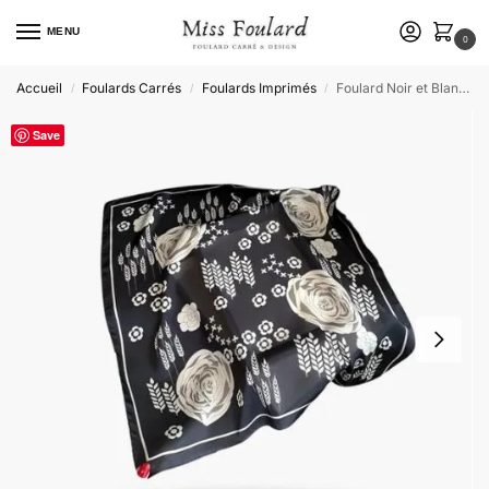
MENU
0
Accueil
Foulards Carrés
Foulards Imprimés
Foulard Noir et Blanc Femme Céleste
/
/
/
Save