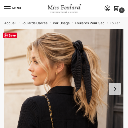
MENU
0
Accueil
Foulards Carrés
Par Usage
Foulards Pour Sac
Foulard Plissé Noir – Natacha
/
/
/
/
Save