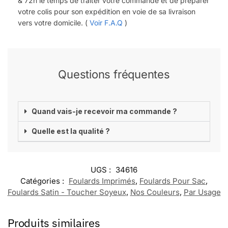
&
72h
le temps de traiter votre commande et de préparer
votre colis pour son expédition en voie de sa livraison
vers votre domicile. (
Voir F.A.Q
)
Questions fréquentes
Quand vais-je recevoir ma commande ?
Quelle est la qualité ?
UGS :
34616
Catégories :
Foulards Imprimés
,
Foulards Pour Sac
,
Foulards Satin - Toucher Soyeux
,
Nos Couleurs
,
Par Usage
Produits similaires