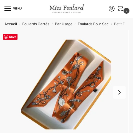
MENU
0
Accueil
Foulards Carrés
Par Usage
Foulards Pour Sac
Petit Foulard Pour Sac à Main Hélène
/
/
/
/
Save